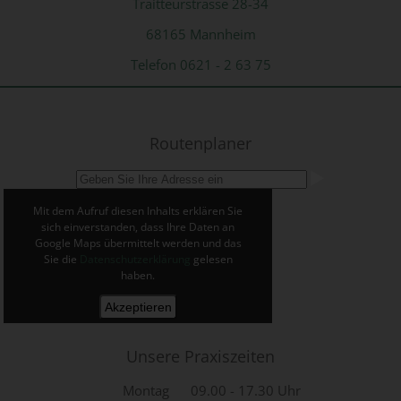
Traitteurstrasse 28-34
68165 Mannheim
Telefon
0621 - 2 63 75
Routenplaner
Mit dem Aufruf diesen Inhalts erklären Sie
sich einverstanden, dass Ihre Daten an
Google Maps übermittelt werden und das
Sie die
Datenschutzerklärung
gelesen
haben.
Unsere Praxiszeiten
Montag
09.00 - 17.30 Uhr